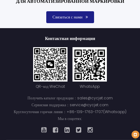
ДЛЯ АВТОМАТИЗИРОВАННОЙ МАРКИРОВКИ
Связаться с нами
Контактная информация
QR-код WeChat
WhatsApp
Получить каталог продукции：sales@cycjet.com
Сервисная поддержка：service@cycjet.com
Круглосуточная горячая линия：+86-139-1763-1707(Whatsapp)
Мы в соцсетях: