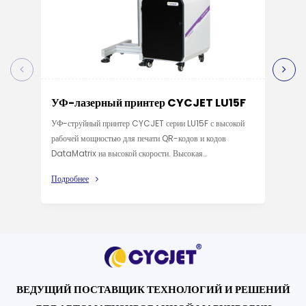
УФ-лазерный принтер CYCJET LU15F
CYC
при
УФ-струйный принтер CYCJET серии LU15F с высокой
Лазер
рабочей мощностью для печати QR-кодов и кодов
импор
DataMatrix на высокой скорости. Высокая
поляр
производительность, высокое качество и высокая
Подробнее
высок
стабильность; соответствует международным стандартам
Подр
интег
CE и FDA.
элект
компа
устро
отлич
приме
пищев
ВЕДУЩИЙ ПОСТАВЩИК ТЕХНОЛОГИЙ И РЕШЕНИЙ