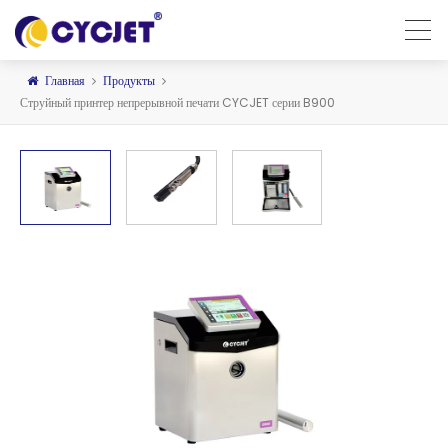
Главная
Продукты
Струйный принтер непрерывной печати CYCJET серии B900