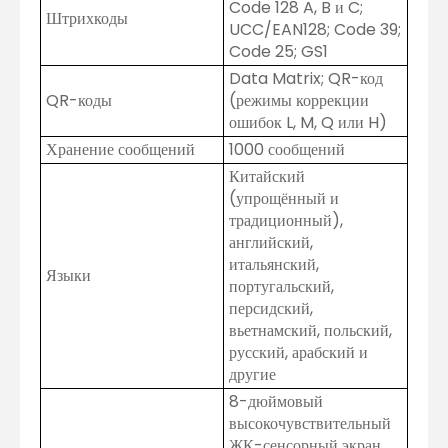
Code 128 A, B и C;
Штрихкоды
UCC/EAN128; Code 39;
Code 25; GS1
Data Matrix; QR-код
QR-коды
(режимы коррекции
ошибок L, M, Q или H)
Хранение сообщений
1000 сообщений
Китайский
(упрощённый и
традиционный),
английский,
итальянский,
Языки
португальский,
персидский,
вьетнамский, польский,
русский, арабский и
другие
8-дюймовый
высокочувствительный
ЖК-сенсорный экран